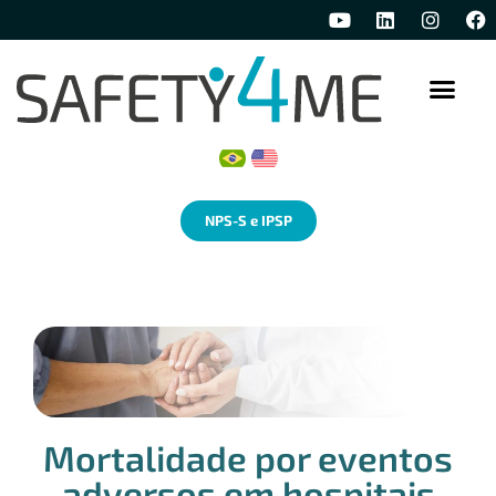
Quem Somos
NPS-S e IPSP
Mortalidade por eventos
adversos em hospitais