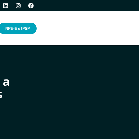
NPS-S e IPSP
 a
s