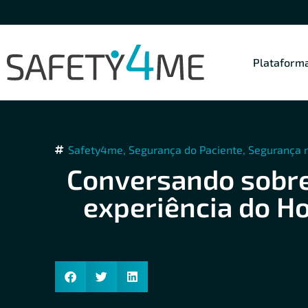
Plataform
Safety4me
,
Segurança do Paciente
,
Segurança 
Conversando sobre
experiência do Ho