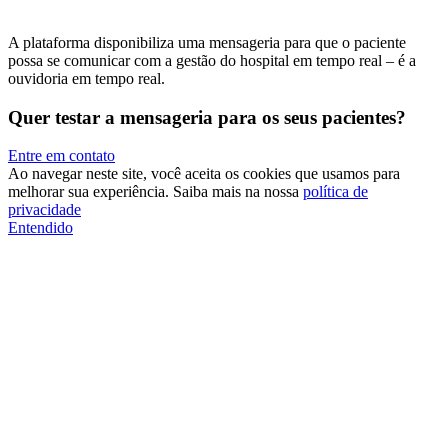
A plataforma disponibiliza uma mensageria para que o paciente
possa se comunicar com a gestão do hospital em tempo real – é a
ouvidoria em tempo real.
Quer testar a mensageria para os seus pacientes?
Entre em contato
Ao navegar neste site, você aceita os cookies que usamos para
melhorar sua experiência. Saiba mais na nossa
política de
privacidade
Entendido
l giriş
ultrabet giriş
ultrabet
ultrabet güncel giriş
ultrabet giriş
ultrabet
b