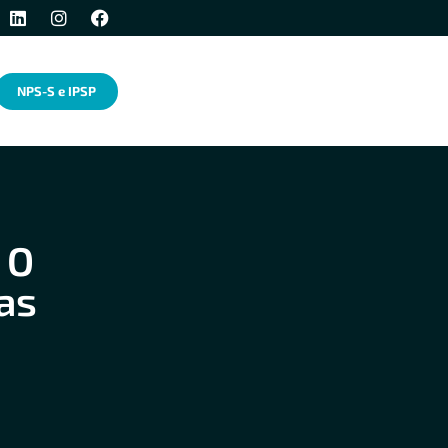
NPS-S e IPSP
 O
as