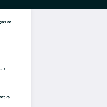
gias na
ar;
nativa