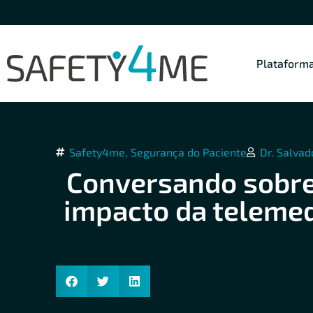
Plataform
Safety4me
,
Segurança do Paciente
Dr. Salvad
Conversando sobre
impacto da telemed