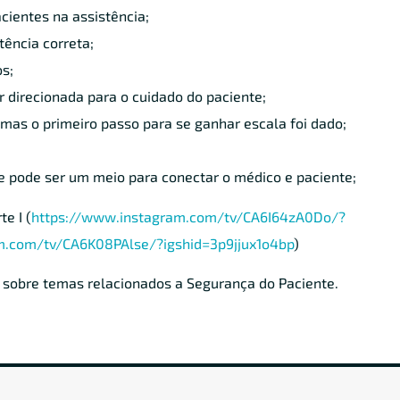
cientes na assistência;
tência correta;
os;
r direcionada para o cuidado do paciente;
 mas o primeiro passo para se ganhar escala foi dado;
e pode ser um meio para conectar o médico e paciente;
te I (
https://www.instagram.com/tv/CA6I64zA0Do/?
m.com/tv/CA6K08PAlse/?igshid=3p9jjux1o4bp
)
 sobre temas relacionados a Segurança do Paciente.